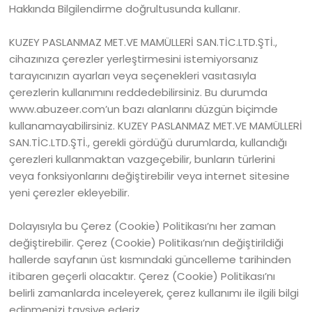
Hakkında Bilgilendirme doğrultusunda kullanır.
KUZEY PASLANMAZ MET.VE MAMÜLLERİ SAN.TİC.LTD.ŞTİ.,
cihazınıza çerezler yerleştirmesini istemiyorsanız
tarayıcınızın ayarları veya seçenekleri vasıtasıyla
çerezlerin kullanımını reddedebilirsiniz. Bu durumda
www.abuzeer.com’un bazı alanlarını düzgün biçimde
kullanamayabilirsiniz. KUZEY PASLANMAZ MET.VE MAMÜLLERİ
SAN.TİC.LTD.ŞTİ., gerekli gördüğü durumlarda, kullandığı
çerezleri kullanmaktan vazgeçebilir, bunların türlerini
veya fonksiyonlarını değiştirebilir veya internet sitesine
yeni çerezler ekleyebilir.
Dolayısıyla bu Çerez (Cookie) Politikası’nı her zaman
değiştirebilir. Çerez (Cookie) Politikası’nın değiştirildiği
hallerde sayfanın üst kısmındaki güncelleme tarihinden
itibaren geçerli olacaktır. Çerez (Cookie) Politikası’nı
belirli zamanlarda inceleyerek, çerez kullanımı ile ilgili bilgi
edinmenizi tavsiye ederiz.