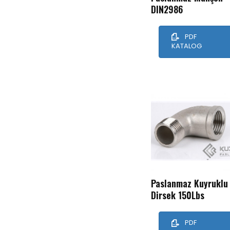
DIN2986
PDF
KATALOG
Paslanmaz Kuyruklu
Dirsek 150Lbs
PDF