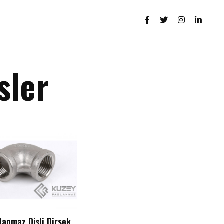
sler
lanmaz Dişli Dirsek