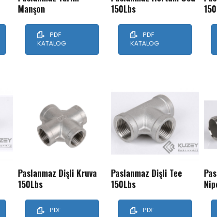
Manşon
150Lbs
150
PDF
PDF
KATALOG
KATALOG
Kurumsal
Paslanmaz Dişli Kruva
Paslanmaz Dişli Tee
Pas
Hakkımızda
150Lbs
150Lbs
Nip
Ürünler
PDF
PDF