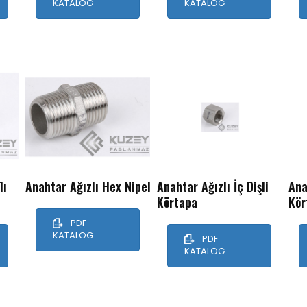
KATALOG
KATALOG
İletişim
Blog
Search
lı
Anahtar Ağızlı Hex Nipel
Anahtar Ağızlı İç Dişli
Ana
Körtapa
Kör
PDF
KATALOG
PDF
KATALOG