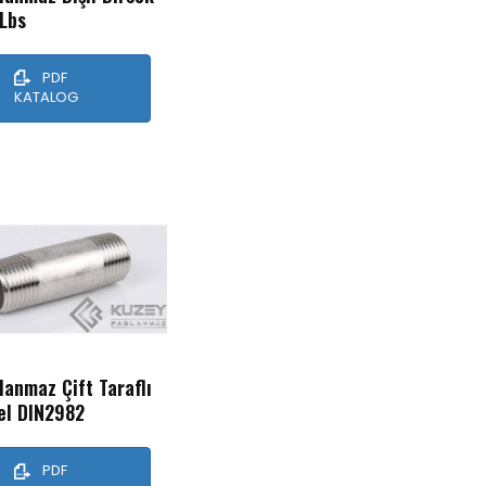
Lbs
PDF
KATALOG
lanmaz Çift Taraflı
el DIN2982
PDF