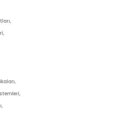
ları,
i,
kaları,
stemleri,
,