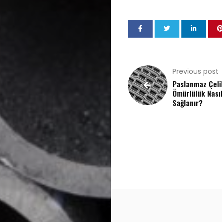
Previous post
Paslanmaz Çeli
Ömürlülük Nası
Sağlanır?