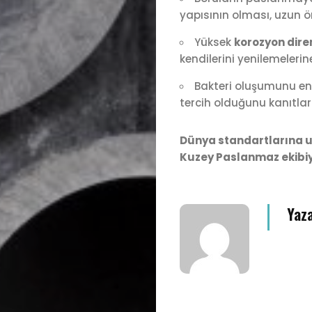
yapısının olması, uzun ö
Yüksek
korozyon dire
kendilerini yenilemelerin
Bakteri oluşumunu enge
tercih olduğunu kanıtlar
Dünya standartlarına uy
Kuzey Paslanmaz ekibiyl
Yaz