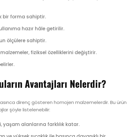
k bir forma sahiptir.
ullanıma hazır hâle getirilir.
n ölçülere sahiptir.
alzemeler, fiziksel özelliklerini değiştirir.
lirler.
ların Avantajları Nelerdir?
 basınca direnç gösteren homojen malzemelerdir. Bu ürün
r şöyle listelenebilir:
 yaşam alanlarına farklılık katar.
 ve yüksek sıcaklık ile basınca dayanıklı bir