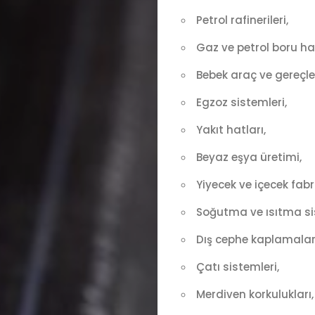
Petrol rafinerileri,
Gaz ve petrol boru hat
Bebek araç ve gereçler
Egzoz sistemleri,
Yakıt hatları,
Beyaz eşya üretimi,
Yiyecek ve içecek fabri
Soğutma ve ısıtma si
Dış cephe kaplamaları
Çatı sistemleri,
Merdiven korkulukları,