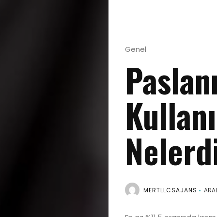
Genel
Paslan
Kullan
Nelerd
MERTLLCSAJANS
ARAL