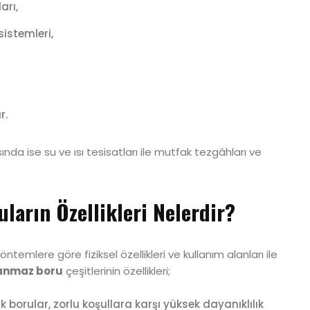
arı,
istemleri,
r.
sında ise su ve ısı tesisatları ile mutfak tezgâhları ve
ların Özellikleri Nelerdir?
ntemlere göre fiziksel özellikleri ve kullanım alanları ile
anmaz boru
çeşitlerinin özellikleri;
k borular, zorlu koşullara karşı yüksek dayanıklılık