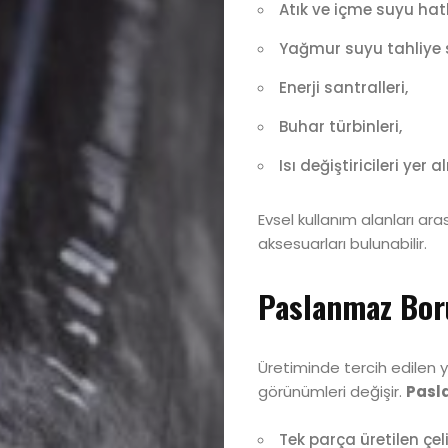
Atık ve içme suyu hatl
Yağmur suyu tahliye s
Kurumsal
Enerji santralleri,
Hakkımızda
Buhar türbinleri,
Isı değiştiricileri yer alı
Ürünler
Evsel kullanım alanları ara
İletişim
aksesuarları bulunabilir.
Blog
Paslanmaz Boru
Üretiminde tercih edilen yö
Search
görünümleri değişir.
Pasl
Tek parça üretilen çeli