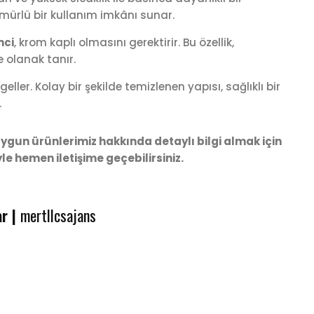
mürlü bir kullanım imkânı sunar.
nci
, krom kaplı olmasını gerektirir. Bu özellik,
e olanak tanır.
ller. Kolay bir şekilde temizlenen yapısı, sağlıklı bir
.
gun ürünlerimiz hakkında detaylı bilgi almak için
e hemen iletişime geçebilirsiniz.
ar |
mertllcsajans