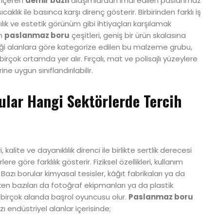
 içeren
demir bazlı
alaşımlardan imal edilen paslanmaz
caklık ile basınca karşı direnç gösterir. Birbirinden farklı iş
lık ve estetik görünüm gibi ihtiyaçları karşılamak
an
paslanmaz boru
çeşitleri, geniş bir ürün skalasına
eği alanlara göre kategorize edilen bu malzeme grubu,
birçok ortamda yer alır. Fırçalı, mat ve polisajlı yüzeylere
ne uygun sınıflandırılabilir.
lar Hangi Sektörlerde Tercih
i, kalite ve dayanıklılık direnci ile birlikte sertlik derecesi
ere göre farklılık gösterir. Fiziksel özellikleri, kullanım
 Bazı borular kimyasal tesisler, kâğıt fabrikaları ya da
en bazıları da fotoğraf ekipmanları ya da plastik
 birçok alanda başrol oyuncusu olur.
Paslanmaz boru
azı endüstriyel alanlar içerisinde;