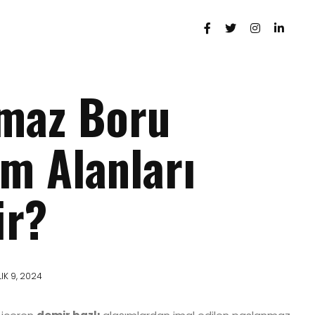
maz Boru
ım Alanları
ir?
IK 9, 2024