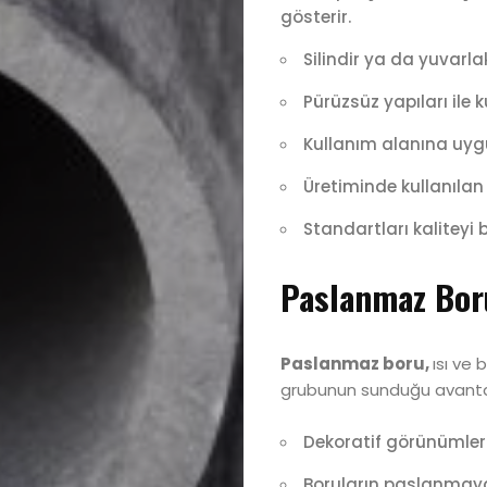
gösterir.
Silindir ya da yuvarla
Pürüzsüz yapıları ile k
Kullanım alanına uygu
Üretiminde kullanılan m
Standartları kaliteyi be
Paslanmaz Boru
Paslanmaz boru,
ısı ve
grubunun sunduğu avantajla
Dekoratif görünümleri,
Boruların paslanmayan