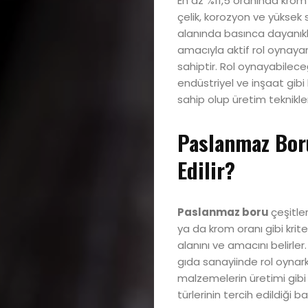
En az %11,5 oranında krom
çelik, korozyon ve yüksek sı
alanında basınca dayanıklı
amacıyla aktif rol oynay
sahiptir. Rol oynayabilec
endüstriyel ve inşaat gibi 
sahip olup üretim teknikleri
Paslanmaz Boru
Edilir?
Paslanmaz boru
çeşitler
ya da krom oranı gibi kriterl
alanını ve amacını belirler.
gıda sanayiinde rol oynark
malzemelerin üretimi gibi
türlerinin tercih edildiği b