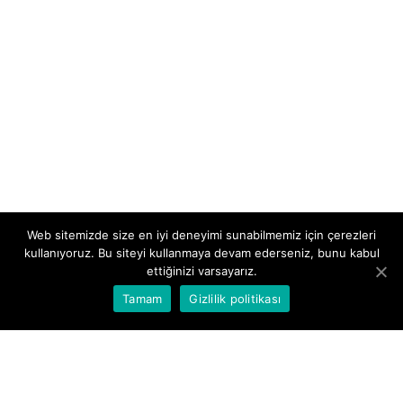
Web sitemizde size en iyi deneyimi sunabilmemiz için çerezleri
kullanıyoruz. Bu siteyi kullanmaya devam ederseniz, bunu kabul
ettiğinizi varsayarız.
Tamam
Gizlilik politikası